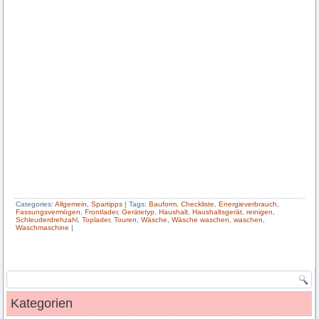
Categories:
Allgemein
,
Spartipps
|
Tags:
Bauform
,
Checkliste
,
Energieverbrauch
,
Fassungsvermögen
,
Frontlader
,
Gerätetyp
,
Haushalt
,
Haushaltsgerät
,
reinigen
,
Schleuderdrehzahl
,
Toplader
,
Touren
,
Wäsche
,
Wäsche waschen
,
waschen
,
Waschmaschine
|
Kategorien