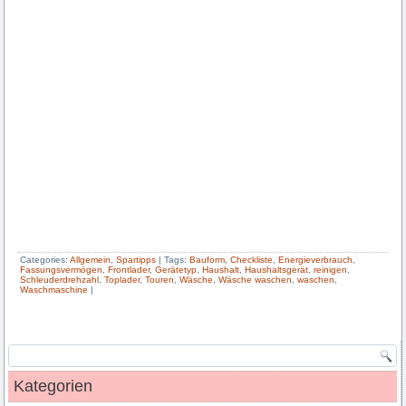
Categories:
Allgemein
,
Spartipps
|
Tags:
Bauform
,
Checkliste
,
Energieverbrauch
,
Fassungsvermögen
,
Frontlader
,
Gerätetyp
,
Haushalt
,
Haushaltsgerät
,
reinigen
,
Schleuderdrehzahl
,
Toplader
,
Touren
,
Wäsche
,
Wäsche waschen
,
waschen
,
Waschmaschine
|
Kategorien