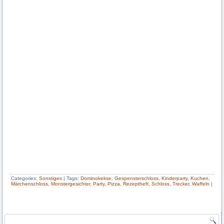
Categories:
Sonstiges
|
Tags:
Dominokekse
,
Gespensterschloss
,
Kinderparty
,
Kuchen
,
Märchenschloss
,
Monstergesichter
,
Party
,
Pizza
,
Rezeptheft
,
Schloss
,
Trecker
,
Waffeln
|