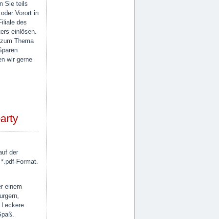
 Sie teils
 oder Vorort in
Filiale des
ers einlösen.
 zum Thema
Sparen
n wir gerne
arty
auf der
*.pdf-Format.
er einem
urgern,
 Leckere
 Spaß.