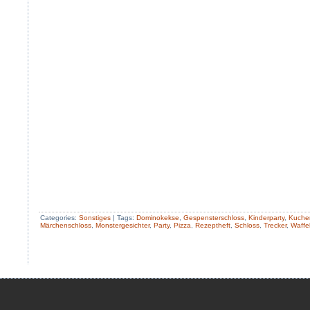
Categories:
Sonstiges
|
Tags:
Dominokekse
,
Gespensterschloss
,
Kinderparty
,
Kuche
Märchenschloss
,
Monstergesichter
,
Party
,
Pizza
,
Rezeptheft
,
Schloss
,
Trecker
,
Waffe