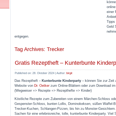
können
online
einer 
Anbiet
Tipps
Geld 
nehme
entgegen.
Tag Archives: Trecker
Gratis Rezeptheft – Kunterbunte Kinderp
Published on:
28. Oktober 2024
|
Author:
birgit
Das Rezeptheft –
Kunterbunte Kinderparty
– können Sie zur Zeit 
Website von
Dr. Oetker
zum Online-Blättern oder zum Download im 
(Wegweiser => Rezepte => Rezepthefte => Kinder)
Köstliche Rezepte zum Zubereiten von einem Märchen-Schloss od
Gespenster-Schloss, bunten Lollis, Dominokeksen, süßen Waffel-B
Trecker-Kuchen, Schlangen-Pizzen, bis hin zu Monster-Gesichtern.
Sachen für eine erlebnisreiche, tolle, kunterbunte Kinderparty. Viel