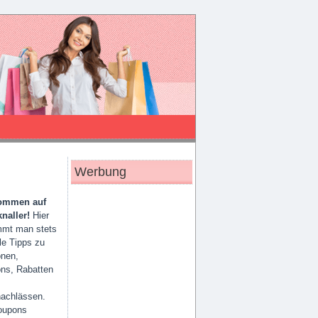
Werbung
kommen auf
naller!
Hier
mt man stets
le Tipps zu
onen,
ns, Rabatten
nachlässen.
oupons