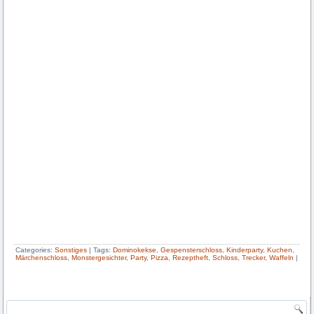
Categories:
Sonstiges
|
Tags:
Dominokekse
,
Gespensterschloss
,
Kinderparty
,
Kuchen
,
Märchenschloss
,
Monstergesichter
,
Party
,
Pizza
,
Rezeptheft
,
Schloss
,
Trecker
,
Waffeln
|