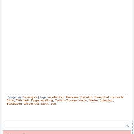
Categories:
Sonstiges
|
Tags:
ausdrucken
,
Badesee
,
Bahnhof
,
Bauernhof
,
Baustelle
,
Bilder
,
Flohmarkt
,
Flugausstellung
,
Freilicht-Theater
,
Kinder
,
Motive
,
Spielplatz
,
Stadtleben
,
Wiesenfest
,
Zirkus
,
Zoo
|