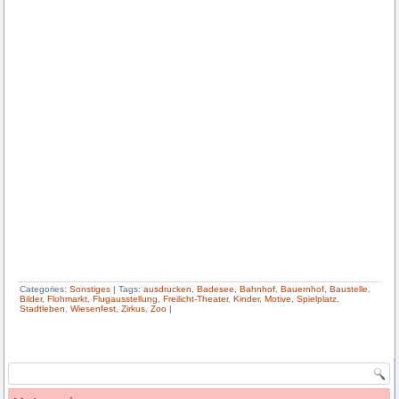
Categories:
Sonstiges
|
Tags:
ausdrucken
,
Badesee
,
Bahnhof
,
Bauernhof
,
Baustelle
,
Bilder
,
Flohmarkt
,
Flugausstellung
,
Freilicht-Theater
,
Kinder
,
Motive
,
Spielplatz
,
Stadtleben
,
Wiesenfest
,
Zirkus
,
Zoo
|