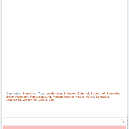
Categories:
Sonstiges
|
Tags:
ausdrucken
,
Badesee
,
Bahnhof
,
Bauernhof
,
Baustelle
,
Bilder
,
Flohmarkt
,
Flugausstellung
,
Freilicht-Theater
,
Kinder
,
Motive
,
Spielplatz
,
Stadtleben
,
Wiesenfest
,
Zirkus
,
Zoo
|