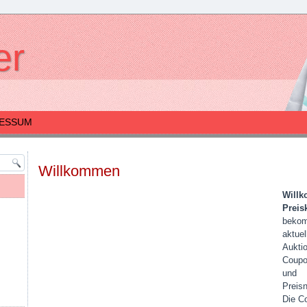
er
RESSUM
Willkommen
Will
Preisk
bekom
aktuel
Aukti
Coupo
und
Preis
Die C