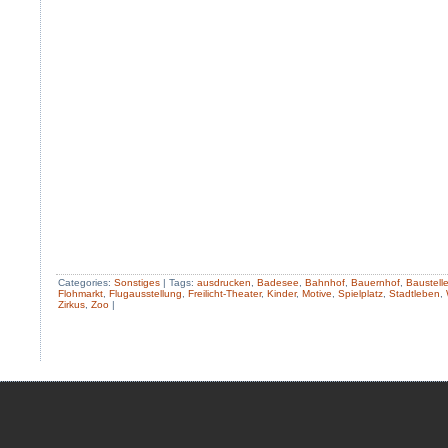
Categories:
Sonstiges
|
Tags:
ausdrucken
,
Badesee
,
Bahnhof
,
Bauernhof
,
Baustell
Flohmarkt
,
Flugausstellung
,
Freilicht-Theater
,
Kinder
,
Motive
,
Spielplatz
,
Stadtleben
,
Zirkus
,
Zoo
|