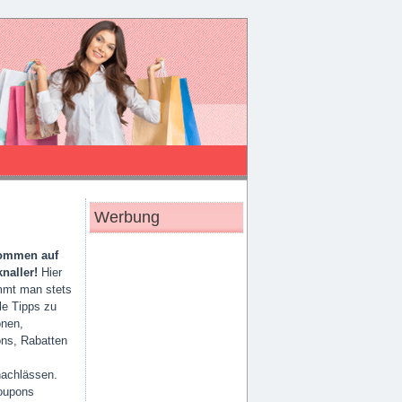
Werbung
kommen auf
naller!
Hier
mt man stets
le Tipps zu
onen,
ns, Rabatten
nachlässen.
oupons