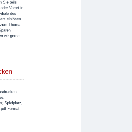
 Sie teils
 oder Vorort in
Filiale des
ers einlösen.
 zum Thema
Sparen
n wir gerne
cken
usdrucken
ee,
r, Spielplatz,
.pdf-Format